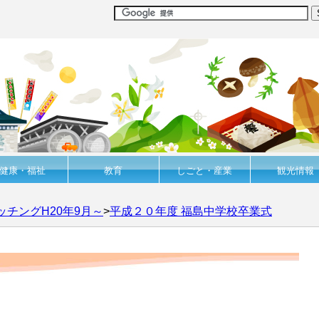
健康・福祉
教育
しごと・産業
観光情報
ッチングH20年9月～
>
平成２０年度 福島中学校卒業式