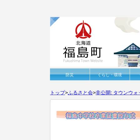
防災
くらし・環境
トップ
>
ふるさと会
>
非公開: タウンウォ