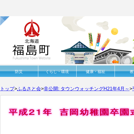
防災
くらし・環境
健康・福祉
教
トップ
>
ふるさと会
>
非公開: タウンウォッチングH21年4月～
>