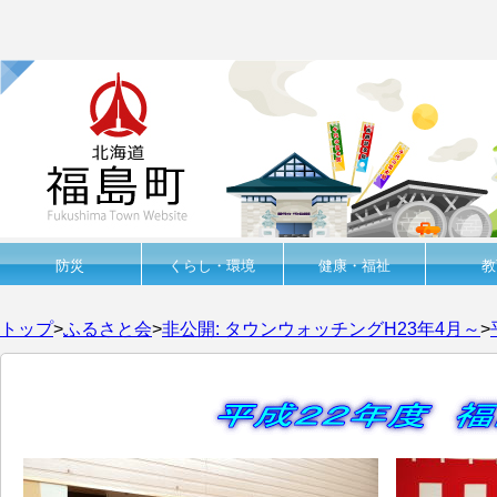
防災
くらし・環境
健康・福祉
教
トップ
>
ふるさと会
>
非公開: タウンウォッチングH23年4月～
>