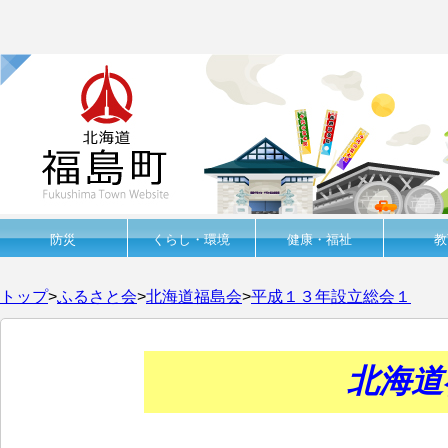
防災
くらし・環境
健康・福祉
教
トップ
>
ふるさと会
>
北海道福島会
>
平成１３年設立総会１
北海道