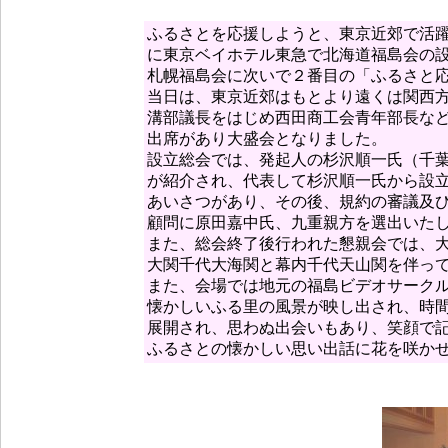
ふるさとを応援しようと、東京近郊で活
に東京ベイホテル東急で北海道福島会の
札幌福島会に次いで２番目の「ふるさと
当日は、東京近郊はもとより遠くは関西
溝部議長をはじめ西田商工会青年部長な
出席があり大盛会となりました。
設立総会では、発起人の杉沢順一氏（千
が紹介され、代表して杉沢順一氏から設
あいさつがあり、その後、規約の審議及
顧問に原田嘉中氏、九重親方を選出いた
また、総会終了後行われた懇親会では、
大関千代大海関と幕内千代天山関を伴っ
また、会場では地元の福島ビデオサーク
懐かしいふる里の風景が映し出され、時
展開され、思わぬ出会いもあり、笑顔で
ふるさとの懐かしい思い出話に花を咲か