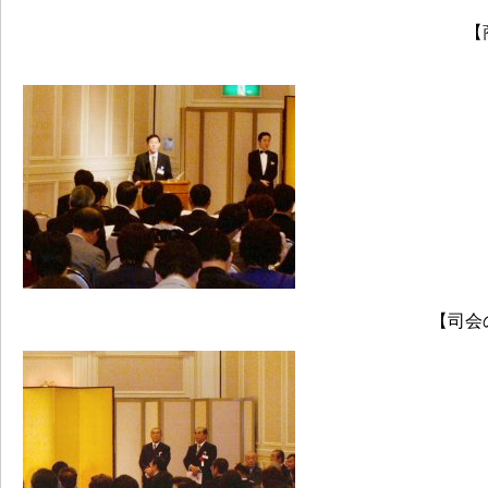
【
【司会