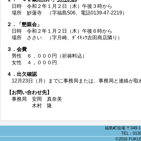
日時
令和２年１月２日（木）午後３時から
場所
妙蓮寺
（字福島506、電話0139-47-2219）
２．「懇親会」
日時
令和２年１月２日（木）午後６時から
場所
ささい
（字月崎、ﾀﾞｲｷｭｳ吉田商店隣り）
３．会費
男性
６，０００円（祈祷料込）
女性
４，０００円
４．出欠確認
12月23日（月）までに事務局または、事務局と連絡が
【お問い合わせ先】
事務局
安岡
真奈美
木村
隆
福島町役場 〒049-
TEL：0139
©2016 FUKUSH