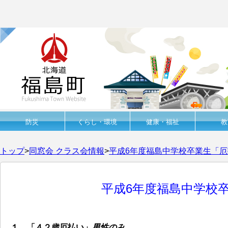
防災
くらし・環境
健康・福祉
教
トップ
>
同窓会 クラス会情報
>
平成6年度福島中学校卒業生「
平成6年度福島中学校
１．「４２歳厄払い」
男性のみ