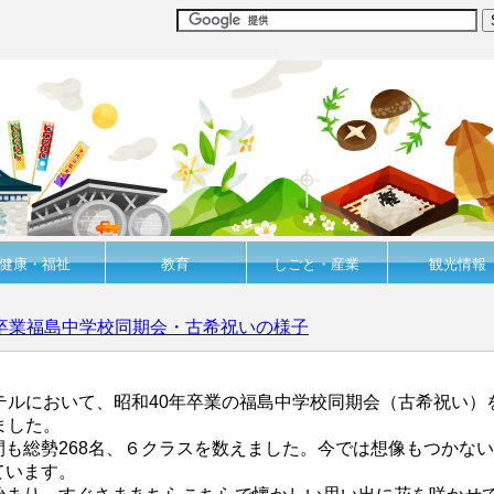
健康・福祉
教育
しごと・産業
観光情報
年卒業福島中学校同期会・古希祝いの様子
テルにおいて、昭和40年卒業の福島中学校同期会（古希祝い
ました。
も総勢268名、６クラスを数えました。今では想像もつかな
ています。