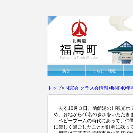
防災
くらし・環境
トップ
>
同窓会 クラス会情報
>
昭和40
去る10月３日、函館湯の川観光ホ
め、各地から46名の参加をいただき
ベビーブームの時代にあって、仲間
に楽しく過ごしたことが鮮明に残っ