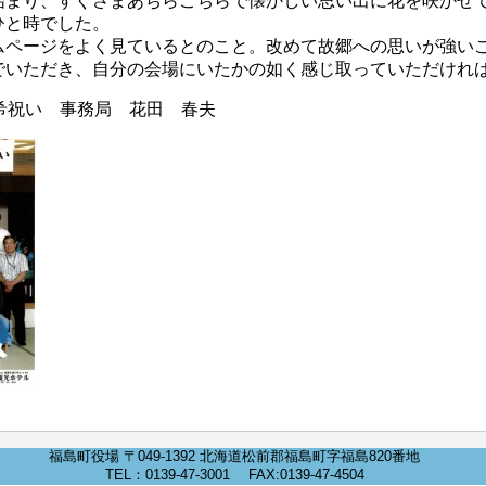
始まり、すぐさまあちらこちらで懐かしい思い出に花を咲かせ
ひと時でした。
ムページをよく見ているとのこと。改めて故郷への思いが強い
でいただき、自分の会場にいたかの如く感じ取っていただけれ
希祝い 事務局 花田 春夫
福島町役場 〒049-1392 北海道松前郡福島町字福島820番地
TEL：0139-47-3001 FAX:0139-47-4504