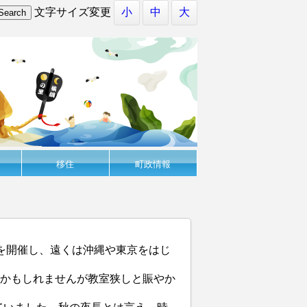
文字サイズ変更
小
中
大
移住
町政情報
）を開催し、遠くは沖縄や東京をはじ
いかもしれませんが教室狭しと賑やか