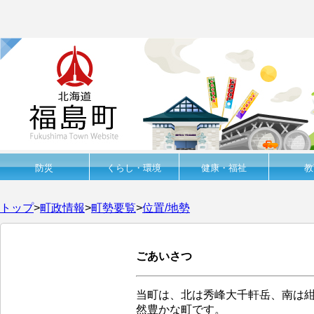
防災
くらし・環境
健康・福祉
教
トップ
>
町政情報
>
町勢要覧
>
位置/地勢
ごあいさつ
当町は、北は秀峰大千軒岳、南は
然豊かな町です。