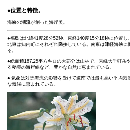
●位置と特徴。
海峡の潮流が創った海岸美。
●福島は北緯41度28分52秒、東経140度15分18秒に位
北東は知内町にそれぞれ隣接している。南東は津軽海峡に
る。
●総面積187.25平方キロの大部分は山林で、秀峰大千軒
る秘境の海岸線など、豊かな自然に恵まれている。
● 気象は対馬海流の影響を受けて道南では最も高い平均気
な気候に恵まれている。