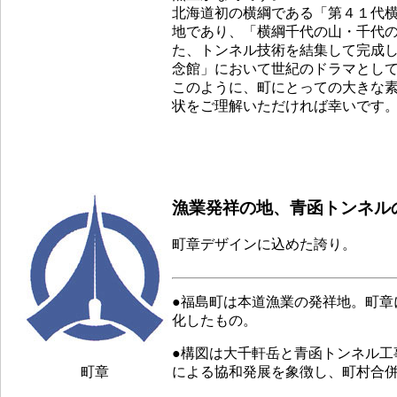
北海道初の横綱である「第４１代
地であり、「横綱千代の山・千代
た、トンネル技術を結集して完成
念館」において世紀のドラマとし
このように、町にとっての大きな
状をご理解いただければ幸いです
漁業発祥の地、青函トンネル
町章デザインに込めた誇り。
●福島町は本道漁業の発祥地。町
化したもの。
●構図は大千軒岳と青函トンネル
町章
による協和発展を象徴し、町村合