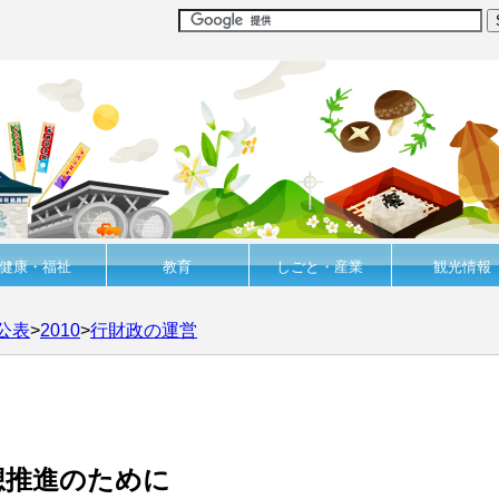
健康・福祉
教育
しごと・産業
観光情報
公表
>
2010
>
行財政の運営
想推進のために