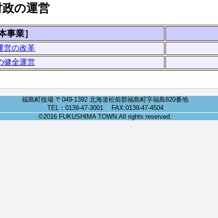
財政の運営
本事業］
運営の改革
の健全運営
福島町役場 〒049-1392 北海道松前郡福島町字福島820番地
TEL：0139-47-3001 FAX:0139-47-4504
©2016 FUKUSHIMA TOWN.All rights reserved.