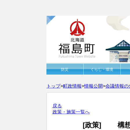
防災
くらし・環境
トップ
>
町政情報
>
情報公開
>
会議情報の
戻る
政策・施策一覧へ
[政策]
構