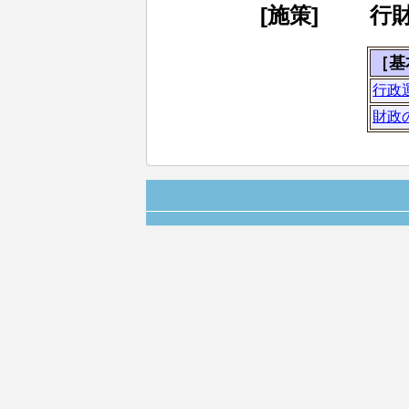
[施策]
行
［基
行政
財政