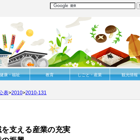
健康・福祉
教育
しごと・産業
観光情報
公表
>
2010
>
2010-131
域を支える産業の充実