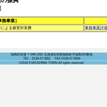
業の振興
業
事務事業］
等による被害対策費
事務事業評
福島町役場 〒049-1392 北海道松前郡福島町字福島820番地
TEL：0139-47-3001 FAX:0139-47-4504
©2016 FUKUSHIMA TOWN.All rights reserved.