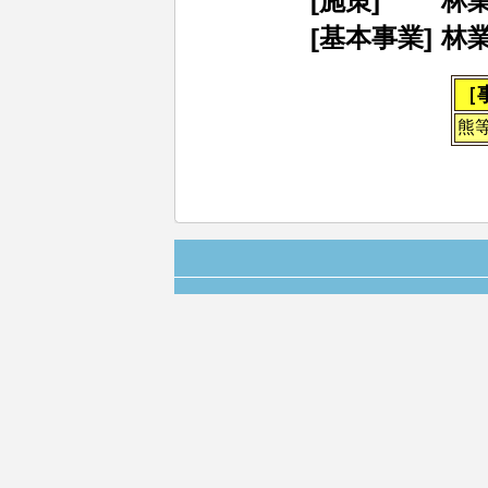
[施策]
林
[基本事業]
林
［
熊