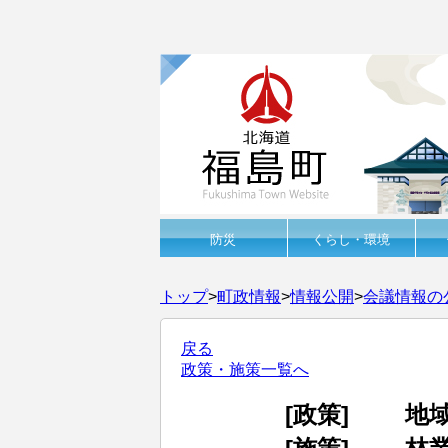
防災
くらし・環境
トップ
>
町政情報
>
情報公開
>
会議情報の
戻る
政策・施策一覧へ
[政策]
地