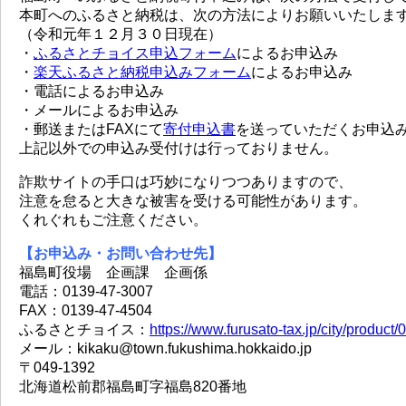
本町へのふるさと納税は、次の方法によりお願いいたしま
（令和元年１２月３０日現在）
・
ふるさとチョイス申込フォーム
によるお申込み
・
楽天ふるさと納税申込みフォーム
によるお申込み
・電話によるお申込み
・メールによるお申込み
・郵送またはFAXにて
寄付申込書
を送っていただくお申込
上記以外での申込み受付けは行っておりません。
詐欺サイトの手口は巧妙になりつつありますので、
注意を怠ると大きな被害を受ける可能性があります。
くれぐれもご注意ください。
【お申込み・お問い合わせ先】
福島町役場 企画課 企画係
電話：0139-47-3007
FAX：0139-47-4504
ふるさとチョイス：
https://www.furusato-tax.jp/city/product
メール：kikaku@town.fukushima.hokkaido.jp
〒049-1392
北海道松前郡福島町字福島820番地