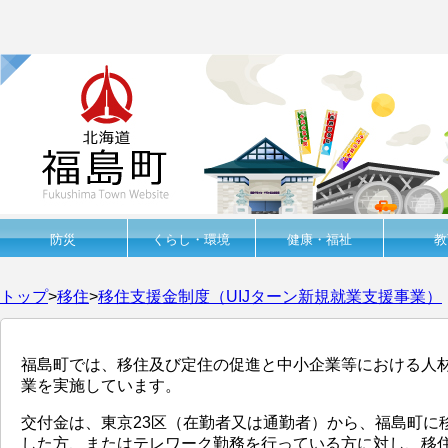
防災
くらし・環境
健康・福祉
教
トップ
>
移住
>
移住支援金制度（UIJターン新規就業支援事業）
福島町では、移住及び定住の促進と中小企業等における人材
業を実施しています。
交付金は、東京23区（在勤者又は通勤者）から、福島町に
した方、またはテレワーク勤務を行っている方に対し、移