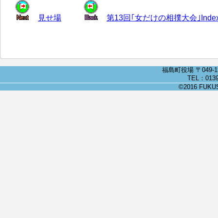
見せ場
第13回｢女だけの相撲大会｣Inde
福島町役場 〒049-
TEL：0139
©2016 FUKUSH