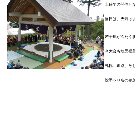
土俵での開催と
当日は、天気は
若干風が冷たく
今大会も地元福
札幌、釧路、そ
総勢６０名の参