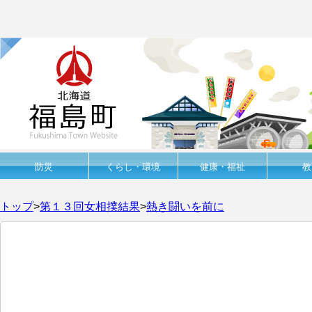
防災
くらし・環境
健康・福祉
教
トップ
>
第１３回女相撲結果
>
熱き闘いを前に