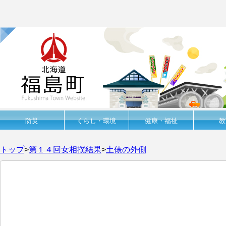
防災
くらし・環境
健康・福祉
教
トップ
>
第１４回女相撲結果
>
土俵の外側