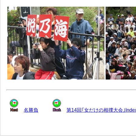
名勝負
第14回｢女だけの相撲大会｣Inde