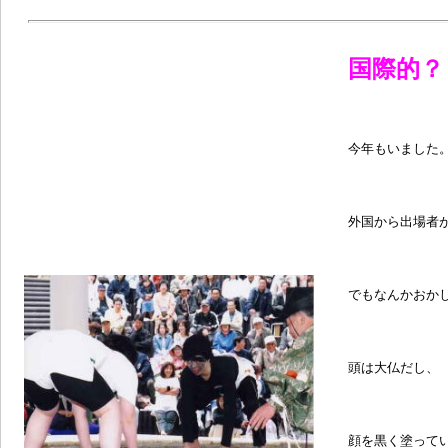
国際的？
今年もいました
外国から出場者
でもなんかおか
頭は大仏だし、
顔を黒く塗って