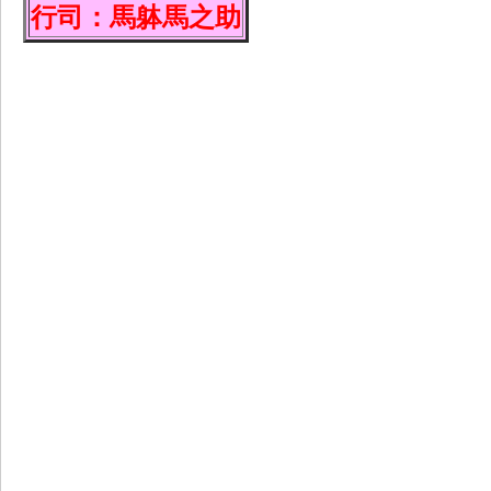
行司：馬躰馬之助