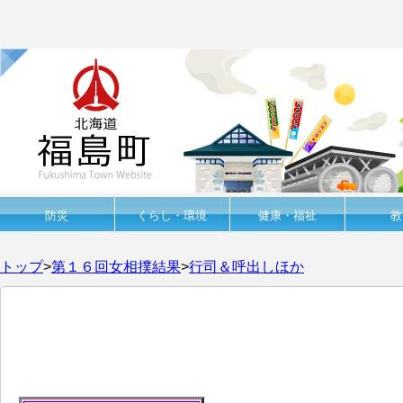
防災
くらし・環境
健康・福祉
教
トップ
>
第１６回女相撲結果
>
行司＆呼出しほか