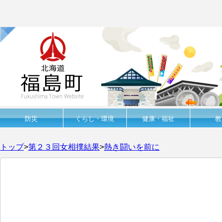
防災
くらし・環境
健康・福祉
教
トップ
>
第２３回女相撲結果
>
熱き闘いを前に