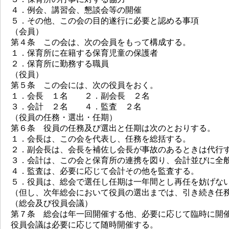
４．例会、講習会、懇談会等の開催
５．その他、この会の目的遂行に必要と認める事項
（会員）
第４条 この会は、次の会員をもって構成する。
１．保育所に在籍する保育児童の保護者
２．保育所に勤務する職員
（役員）
第５条 この会には、次の役員をおく。
１．会長 １名 ２．副会長 ２名
３．会計 ２名 ４．監査 ２名
（役員の任務・選出・任期）
第６条 役員の任務及び選出と任期は次のとおりする。
１．会長は、この会を代表し、任務を総括する。
２．副会長は、会長を補佐し会長が事故のあるときは代行
３．会計は、この会と保育所の連携を図り、会計並びに全
４．監査は、必要に応じて会計その他を監査する。
５．役員は、総会で選任し任期は一年間とし再任を妨げな
（但し、次年総会において役員の選出までは、引き続き任
（総会及び役員会議）
第７条 総会は年一回開催する他、必要に応じて臨時に開
役員会議は必要に応じて随時開催する。