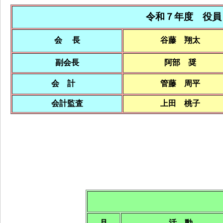
令和７年度 役員
会 長
谷藤 翔太
副会長
阿部 奨
会 計
管藤 周平
会計監査
上田 桃子
月
活 動