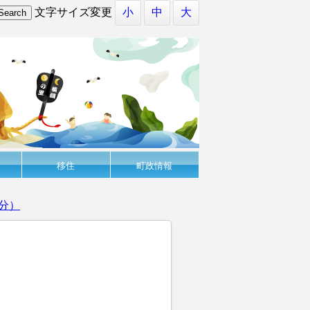
文字サイズ変更
小
中
大
移住
町政情報
分）