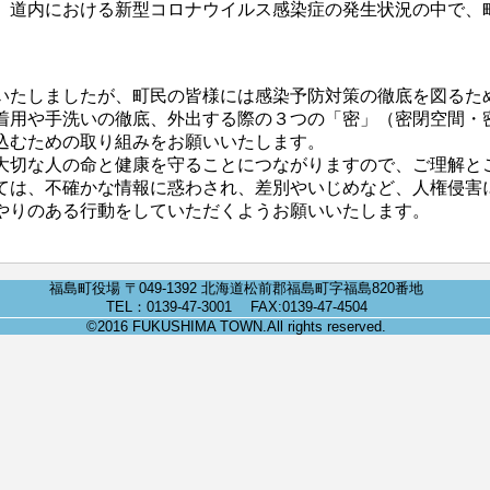
、道内における新型コロナウイルス感染症の発生状況の中で、
いたしましたが、町民の皆様には感染予防対策の徹底を図るた
着用や手洗いの徹底、外出する際の３つの「密」（密閉空間・
込むための取り組みをお願いいたします。
大切な人の命と健康を守ることにつながりますので、ご理解と
ては、不確かな情報に惑わされ、差別やいじめなど、人権侵害
やりのある行動をしていただくようお願いいたします。
福島町役場 〒049-1392 北海道松前郡福島町字福島820番地
TEL：0139-47-3001 FAX:0139-47-4504
©2016 FUKUSHIMA TOWN.All rights reserved.