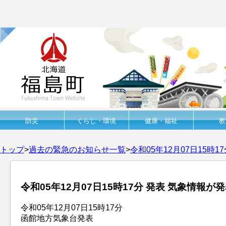
防災
くらし・環境
健康・福祉
教
トップ
>
過去の緊急のお知らせ一覧
>
令和05年12月07日15時
令和05年12月07日15時17分 発表 気象情報
令和05年12月07日15時17分
函館地方気象台発表