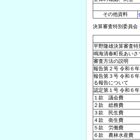
その他資料
決算審査特別委員会（１日
平野隆雄決算審査特
鳴海清春町長あいさ
審査方法の説明
報告第２号 令和６
報告第３号 令和６
る報告について
認定第１号 令和６
１款 議会費
２款 総務費
３款 民生費
４款 衛生費
５款 労働費
６款 農林水産費