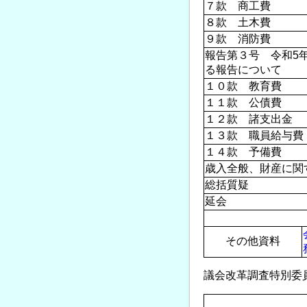
７款 商工費
８款 土木費
９款 消防費
報告第３号 令和5
る報告について
１０款 教育費
１１款 公債費
１２款 諸支出金
１３款 職員給与費
１４款 予備費
歳入全般、財産に関
総括質疑
延会
その他資料
議会改革調査特別委員会(