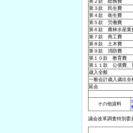
第２款 総務費
第３款 民生費
第４款 衛生費
第５款 労働費
第６款 農林水産業
第７款 商工費
第８款 土木費
第９款 消防費
第１０款 教育費
第１１款 公債費、
歳入全般
一般会計歳入歳出全
延会
その他資料
議会改革調査特別委員会(