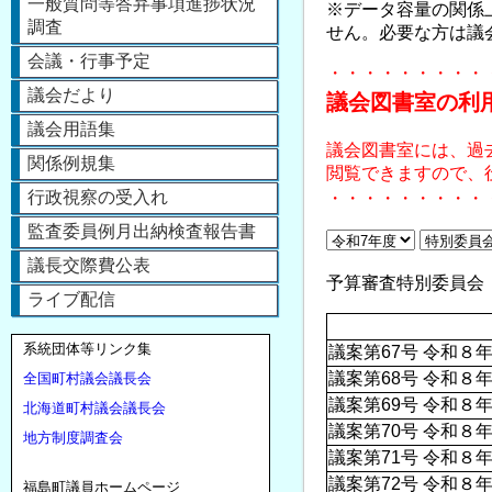
一般質問等答弁事項進捗状況
※データ容量の関係
調査
せん。必要な方は議会
会議・行事予定
・・・・・・・・・
議会だより
議会図書室の利
議会用語集
議会図書室には、過
関係例規集
閲覧できますので、
行政視察の受入れ
・・・・・・・・・
監査委員例月出納検査報告書
議長交際費公表
予算審査特別委員会（２日
ライブ配信
系統団体等リンク集
議案第67号 令和
議案第68号 令和
全国町村議会議長会
議案第69号 令和
北海道町村議会議長会
議案第70号 令和
地方制度調査会
議案第71号 令和８
議案第72号 令和
福島町議員ホームページ