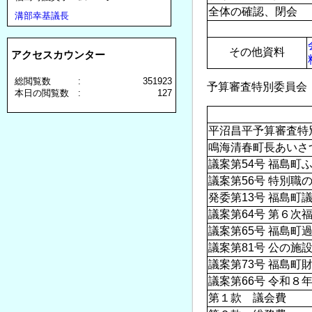
全体の確認、閉会
溝部幸基議長
その他資料
アクセスカウンター
総閲覧数 :
351923
予算審査特別委員会（１日
本日の閲覧数 :
127
平沼昌平予算審査特
鳴海清春町長あいさ
議案第54号 福島
議案第56号 特別
発委第13号 福島
議案第64号 第６
議案第65号 福島
議案第81号 公の
議案第73号 福島
議案第66号 令和８
第１款 議会費