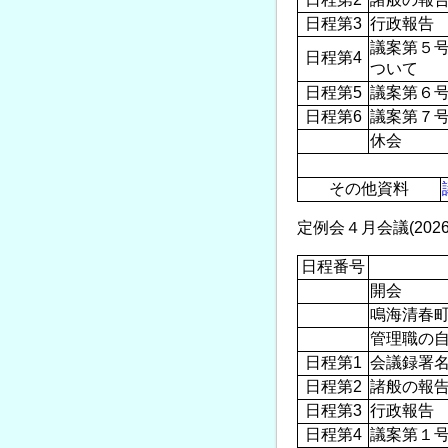
日程第3
行政報告
議案第５号
日程第4
ついて
日程第5
議案第６
日程第6
議案第７
休会
その他資料
定例会４月会議(2026.4
日程番号
開会
鳴海清春
管理職の
日程第1
会議録署
日程第2
諸般の報
日程第3
行政報告
日程第4
議案第１