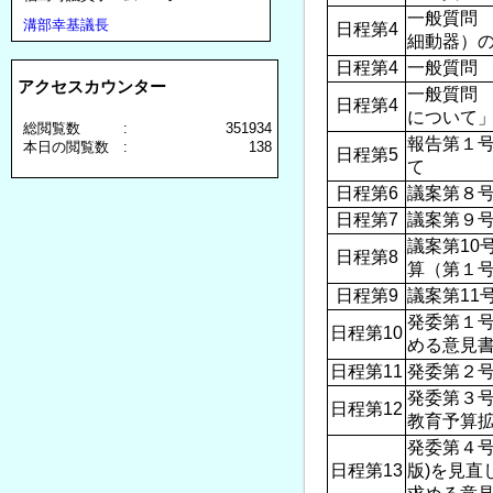
一般質問 
溝部幸基議長
日程第4
細動器）
日程第4
一般質問
アクセスカウンター
一般質問
日程第4
について
総閲覧数 :
351934
報告第１
本日の閲覧数 :
138
日程第5
て
日程第6
議案第８号
日程第7
議案第９号
議案第10
日程第8
算（第１
日程第9
議案第11
発委第１号
日程第10
める意見書
日程第11
発委第２号
発委第３号
日程第12
教育予算拡
発委第４号
日程第13
版)を見直