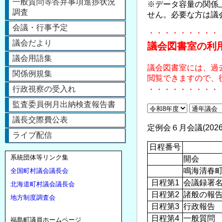
一般質問等答弁事項進捗状況
※データ容量の関係
調査
せん。必要な方は議会
会議・行事予定
・・・・・・・・・
議会だより
議会図書室の利
議会用語集
議会図書室には、過
関係例規集
閲覧できますので、
行政視察の受入れ
・・・・・・・・・
監査委員例月出納検査報告書
議長交際費公表
定例会６月会議(2026.6
ライブ配信
日程番号
系統団体等リンク集
開会
鳴海清春
全国町村議会議長会
日程第1
会議録署
北海道町村議会議長会
日程第2
諸般の報
地方制度調査会
日程第3
行政報告
日程第4
一般質問
福島町議員ホームページ