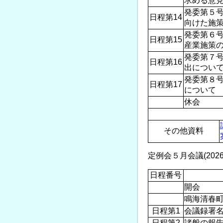
求める意見
発委第５号
日程第14
向けた施策
発委第６号
日程第15
産業施策の
発委第７号
日程第16
出につい
発委第８号
日程第17
について
休会
その他資料
定例会５月会議(2026.5
日程番号
開会
鳴海清春
日程第1
会議録署
日程第2
諸般の報