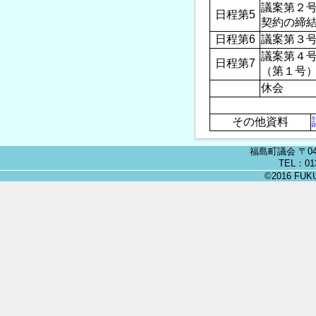
議案第２
日程第5
契約の締結
日程第6
議案第３
議案第４
日程第7
（第１号
休会
その他資料
福島町議会 〒04
TEL：013
©2016 FUKU