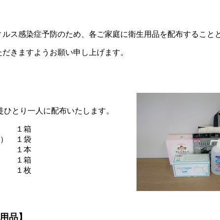
ィルス感染症予防のため、各ご家庭に衛生用品を配布すること
ただきますようお願い申し上げます。
】
徒ひとり一人に配布いたします。
り １箱
） １袋
 １本
ト １箱
ク １枚
用品】