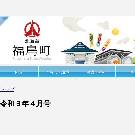
防災
くらし・環境
健康・福祉
教
トップ
令和３年４月号