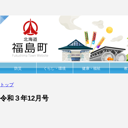
防災
くらし・環境
健康・福祉
教
トップ
令和３年12月号