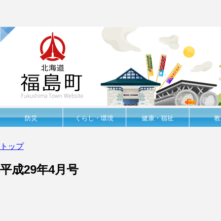
防災
くらし・環境
健康・福祉
教
トップ
平成29年4月号