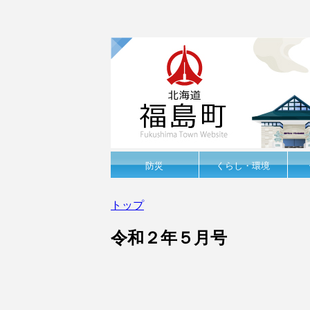
防災
くらし・環境
トップ
令和２年５月号