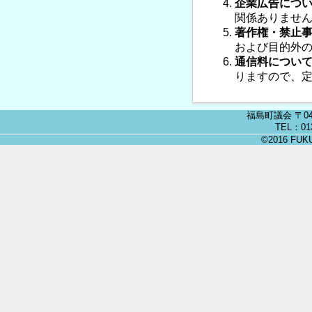
企業広告につ
関係ありませ
著作権・禁止
および目的外
通信料につい
りますので、
福島町議会 〒04
TEL：013
©2016 FUKU