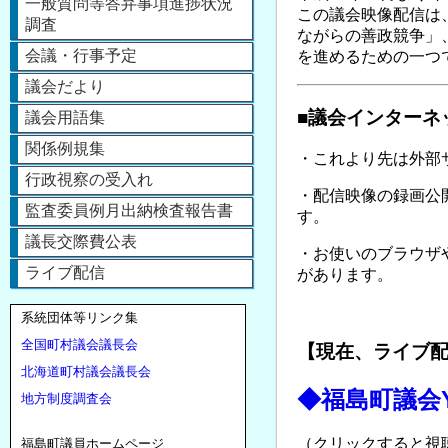
一般質問等答弁事項進捗状況
この議会映像配信は
調査
ながらの善政競争」
会議・行事予定
を進めるための一つ
議会だより
■議会インターネ
議会用語集
関係例規集
・これより先は外部サ
行政視察の受入れ
・配信映像の録画公
監査委員例月出納検査報告書
す。
議長交際費公表
・お使いのブラウザ
ライブ配信
があります。
系統団体等リンク集
全国町村議会議長会
【現在、ライブ
北海道町村議会議長会
◆福島町議会Y
地方制度調査会
（クリックすると視
福島町議員ホームページ