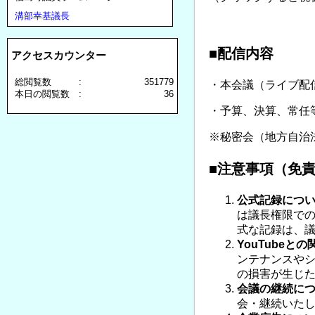
溝部幸基議長
■
配信内容
アクセスカウンター
総閲覧数 :
351779
・本会議（ライブ配
本日の閲覧数 :
36
・予算、決算、常任
※秘密会（地方自治法
■
注意事項（免
公式記録につ
は議長権限での
式な記録は、
YouTube
との
ンテナンスや
の損害が生じた
会議の継続に
会・継続いた