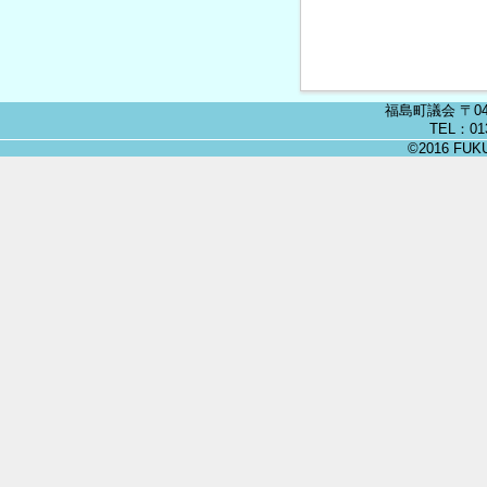
レ
ン
ダ
ー
福島町議会 〒04
TEL：013
の
©2016 FUKU
月
の
ナ
ビ
ゲ
ー
シ
ョ
ン