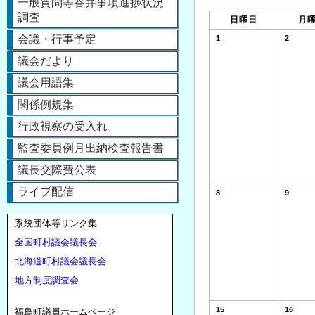
一般質問等答弁事項進捗状況
レ
調査
日曜日
月
ン
会議・行事予定
1
2
ダ
議会だより
ー
議会用語集
の
関係例規集
月
の
行政視察の受入れ
ナ
監査委員例月出納検査報告書
ビ
議長交際費公表
ゲ
ライブ配信
8
9
ー
シ
系統団体等リンク集
ョ
全国町村議会議長会
ン
北海道町村議会議長会
地方制度調査会
15
16
福島町議員ホームページ