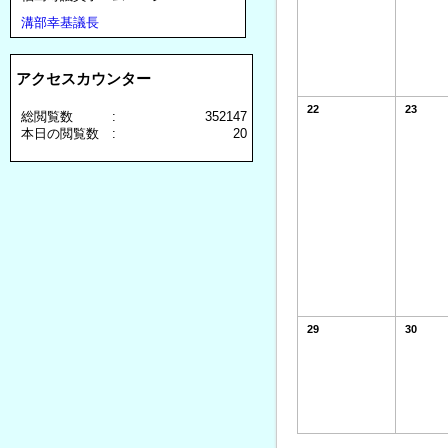
溝部幸基議長
アクセスカウンター
22
23
総閲覧数 :
352147
本日の閲覧数 :
20
29
30
カ