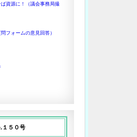
せば資源に！（議会事務局撮
質問フォームの意見回答）
件
.１５０号