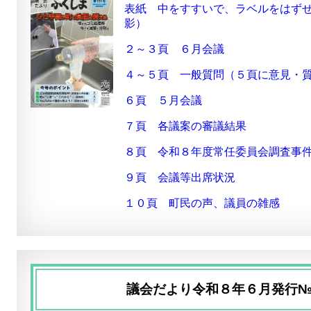
表紙 中をすすいで、ラベルをはず
影）
２～３頁 ６月会議
４～５頁 一般質問（５頁に意見・
６頁 ５月会議
７頁 各議案の審議結果
８頁 令和８年度常任委員会調査事
９頁 会議等出席状況
１０頁 町民の声、議員の雑感
議会だより令和８年６月発行№