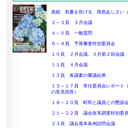
表紙 初夏を告げる、雨色あじさい
２～３頁 ３月会議
４～５頁 一般質問
６～９頁 予算審査特別委員会
１０頁 ２月会議、３月第２回会議
１１頁 ４月会議
１２頁 各議案の審議結果
１３～１７頁 常任委員会レポート
の意見回答）
１８～２０頁 町民と議員との懇談
２１～２２頁 議会改革調査特別委
２３頁 議会基本条例諮問会議