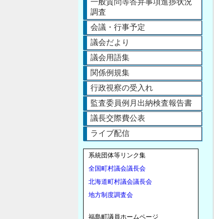
一般質問等答弁事項進捗状況
調査
会議・行事予定
議会だより
議会用語集
関係例規集
行政視察の受入れ
監査委員例月出納検査報告書
議長交際費公表
ライブ配信
系統団体等リンク集
全国町村議会議長会
北海道町村議会議長会
地方制度調査会
福島町議員ホームページ