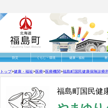
防災
くらし・環境
健康・福祉
教
トップ
>
健康・福祉
>
医療
>
医療機関
>
福島町国民健康保険診療
福島町国民健