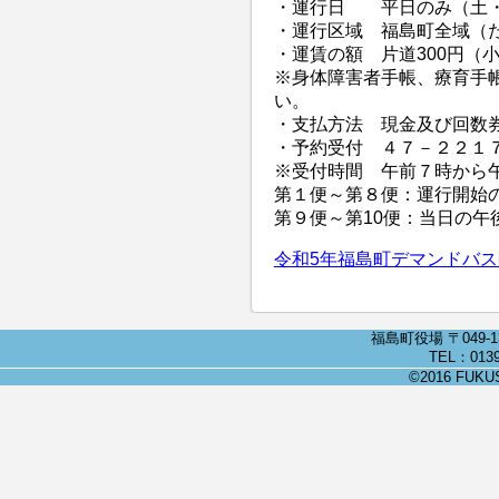
・運行日 平日のみ（土・日・
・運行区域 福島町全域（
・運賃の額 片道300円（
※身体障害者手帳、療育手
い。
・支払方法 現金及び回数
・予約受付 ４７－２２１
※受付時間 午前７時から
第１便～第８便：運行開始
第９便～第10便：当日の午
令和5年福島町デマンドバ
福島町役場 〒049-
TEL：0139
©2016 FUKUSH