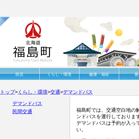
防災
くらし・環境
健康・福祉
教
トップ
>
くらし・環境
>
交通
>
デマンドバス
デマンドバス
福島町では、交通空白地の
民間交通
ンドバスを運行しておりま
デマンドバスは予約が入っ
い。