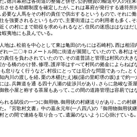
た｡徳川幕府は各街道の整備と併せ､公的物資の輸送や人の往
出させる助郷制度を確定したが､これは幕府が発行する逓符所
､必要な人馬をその村の責任で供出するというもので､それに
仕を強要されるというもので､主要街道はこの利用者も多く､
､近くの村にまで助役を求められるなど､住民の迷惑ははなはだ
は蝦夷地にも及んでいる｡
地は､松前を中心として東は亀田(のちには石崎村)､西は相沼
れぞれ一二〇キロメートル間に街道が展開していたので､各村は
の責任を負わされていたので､その道普請と管理は村民の大き
架かる橋のかけ替､修理､護岸等はすべて村民の拠金によらねば
修も怠りなく行うなど､村役にとっては厄介な問題であった｡と
知内川の渡しを経､栗の木椹(たえ)板(湯の里町堺の坂)まで約
には､兵舞道を通 る四十八瀬の徒渉川があり､さらに急峻な茶屋
御救小屋と称する茶屋もあって､この間の道路管理は容易では
れる賦役の一つに御用物､御用状の村継送りがあり､この村継
た｡『宮歌村文書』中の嘉永元年(一八四八)の『御用物御用状
村との間で連絡を取り合って､遺漏のないように心掛けている｡