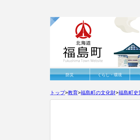
防災
くらし・環境
トップ
>
教育
>
福島町の文化財
>
福島町史