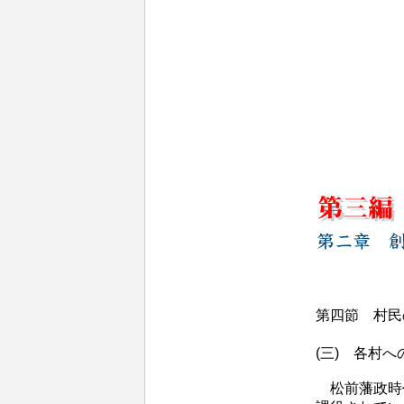
第四節 村民
(三) 各村へ
松前藩政時代