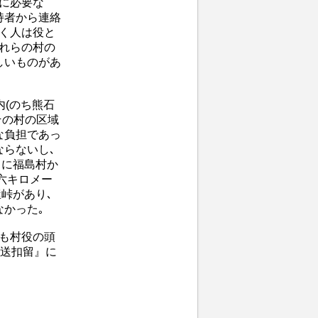
来に必要な
持者から連絡
働く人は役と
それらの村の
しいものがあ
内(のち熊石
その村の区域
な負担であっ
ならないし､
くに福島村か
一六キロメー
峠があり､
なかった｡
も村役の頭
継送扣留』に