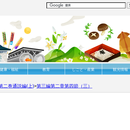
健康・福祉
教育
しごと・産業
観光情報
第二巻通説編(上)
>
第三編第二章第四節（三）