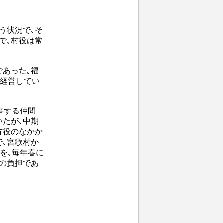
う状況で､そ
で､村役は常
であった｡福
を経営してい
事する仲間
いたが､中期
方役のなかか
で､宮歌村か
を､毎年春に
村の負担であ