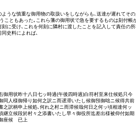
ような慎重な御用物の取扱いをしながらも､送達が遲れてその
うこともあった｡これら藩の御用状で急を要するものは刻付帳
何刻に受け､これを何刻に隣村に渡したことを記入して責任の
前同史料によれば､
右御用状昨十八日七ッ時過(午後四時過)白符村至来仕候処只今
御同人様御帰り如何之訳ニ而遅滞いたし候御預御咄ニ候得共前
書之訳柄申上候処､何れ之村ニ而滞候哉何日之何ッ頃相達何ッ
頃継立候段於村々之添書いたし早々御役所迄差出様被仰付如期
御座候 已上