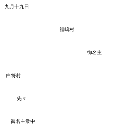
九月十九日
福嶋村
御名主
白符村
先々
御名主衆中