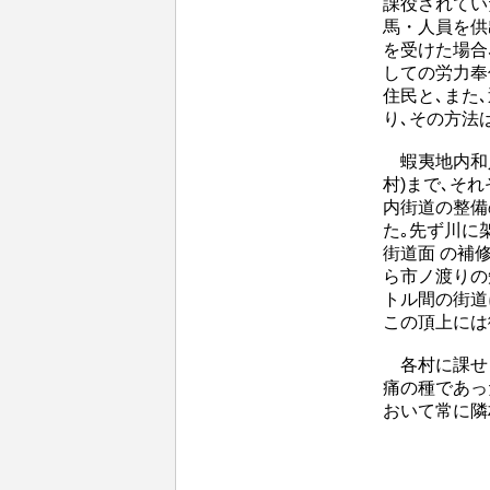
課役されてい
馬・人員を供
を受けた場合
しての労力奉
住民と､また
り､その方法
蝦夷地内和人
村)まで､そ
内街道の整備
た｡先ず川に
街道面 の補
ら市ノ渡りの
トル間の街道
この頂上には
各村に課せら
痛の種であっ
おいて常に隣