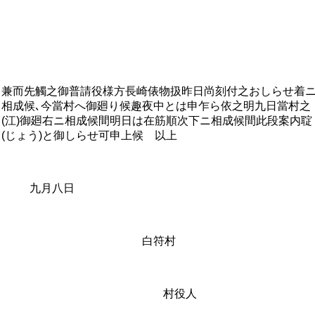
兼而先觸之御普請役様方長崎俵物扱昨日尚刻付之おしらせ着
相成候､今當村へ御廻り候趣夜中とは申乍ら依之明九日當村之
(江)御廻右ニ相成候間明日は在筋順次下ニ相成候間此段案内聢
(じょう)と御しらせ可申上候 以上
九月八日
白符村
村役人