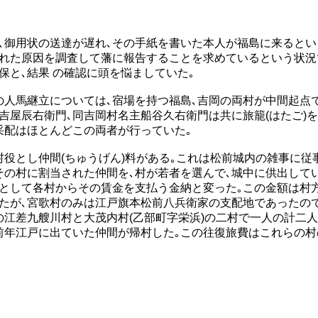
､御用状の送達が遅れ､その手紙を書いた本人が福島に来るとい
れた原因を調査して藩に報告することを求めているという状況
保と､結果 の確認に頭を悩ましていた｡
人馬継立については､宿場を持つ福島､吉岡の両村が中間起点
吉屋辰右衛門､同吉岡村名主船谷久右衛門は共に旅籠(はたご)
采配はほとんどこの両者が行っていた｡
役とし仲間(ちゅうげん)料がある｡これは松前城内の雑事に従
その村に割当された仲間を､村が若者を選んで､城中に供出して
として各村からその賃金を支払う金納と変った｡この金額は村
たが､宮歌村のみは江戸旗本松前八兵衛家の支配地であったの
の江差九艘川村と大茂内村(乙部町字栄浜)の二村で一人の計二人
前年江戸に出ていた仲間が帰村した｡この往復旅費はこれらの