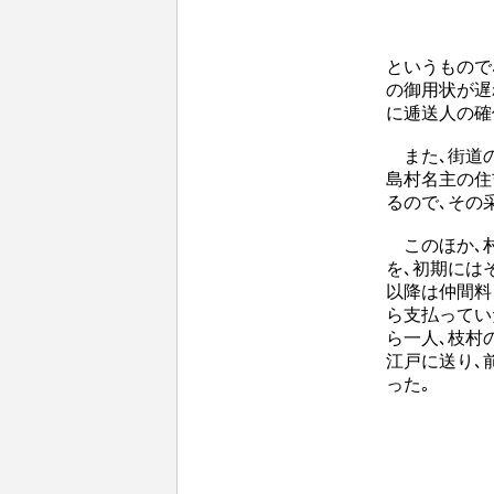
というもので
の御用状が遅
に逓送人の確
また､街道の
島村名主の住
るので､その
このほか､村
を､初期には
以降は仲間料
ら支払ってい
ら一人､枝村
江戸に送り､
った｡