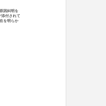
原因糾明を
が添付されて
所在を明らか