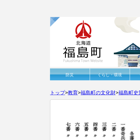
防災
くらし・環境
トップ
>
教育
>
福島町の文化財
>
福島町史