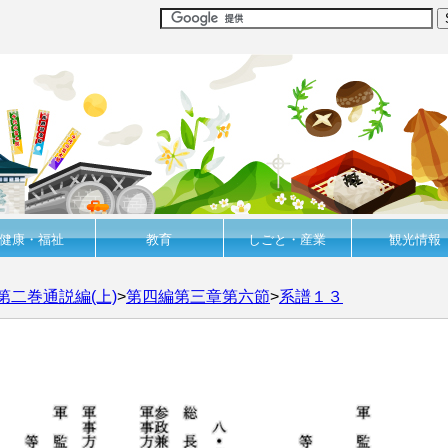
健康・福祉
教育
しごと・産業
観光情報
第二巻通説編(上)
>
第四編第三章第六節
>
系譜１３