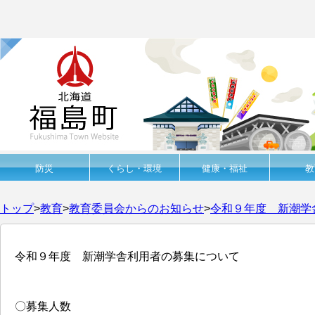
防災
くらし・環境
健康・福祉
教
トップ
>
教育
>
教育委員会からのお知らせ
>
令和９年度 新潮学
令和９年度 新潮学舎利用者の募集について
〇募集人数