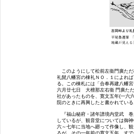
このようにして松前左衞門廣ただ
礼髭八幡宮の棟礼ＮＯ．１によれば
る。この棟札には「合奉再建八幡宮
六月廿七日 大檀那左右衞 門廣た
社があったものを、寛文五年(一六
院のときに再興したと書かれている
『福山秘府・諸年譜境内堂武 巻
しているが、観音堂については御神
六～七年に当地へ廻って作像し、観
るが、その一年前の寛文五年、すで