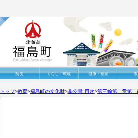
防災
くらし・環境
健康・福祉
教
トップ
>
教育
>
福島町の文化財
>
非公開: 目次
>
第三編第二章第二