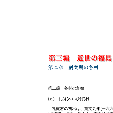
第二節 各村の創始
(五) 礼髭(れいひげ)村
礼髭村の初出は、寛文九年(一六六